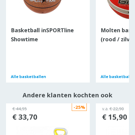
Basketball inSPORTline
Molten bask
Showtime
(rood / zilver
Alle
Alle
basketballen
basketballen
Alle
Alle
basketballe
basketballe
Andere klanten kochten ook
-25%
ocht
€ 44,95
v.a.
€ 22,90
€ 33,70
€ 15,90