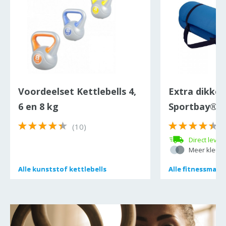
Voordeelset Kettlebells 4,
Extra dikke 
6 en 8 kg
Sportbay® P
(10)
(
Direct lever
Meer kleure
Alle
Alle
kunststof kettlebells
kunststof kettlebells
Alle
Alle
fitnessmatt
fitnessmatt