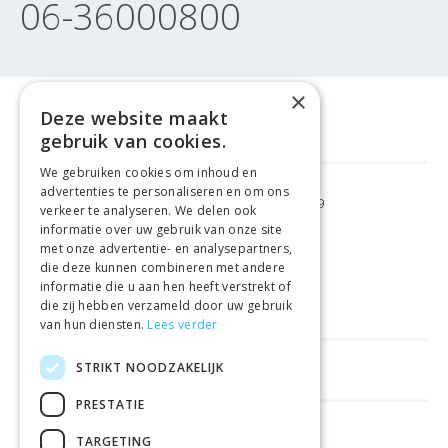
06-36000800
×
Deze website maakt
gebruik van cookies.
We gebruiken cookies om inhoud en
advertenties te personaliseren en om ons
GRATIS VERZENDING
VANAF €99
verkeer te analyseren. We delen ook
informatie over uw gebruik van onze site
met onze advertentie- en analysepartners,
GEMAKKELIJK
RETOURNEREN
die deze kunnen combineren met andere
informatie die u aan hen heeft verstrekt of
LAAGSTE
PRIJSGARANTIE
die zij hebben verzameld door uw gebruik
van hun diensten.
Lees verder
STRIKT NOODZAKELIJK
HANDIGE LINKS
PRESTATIE
WINKELS IN ANDERE LANDEN
TARGETING