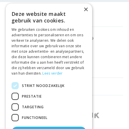
×
Deze website maakt
gebruik van cookies.
We gebruiken cookies om inhoud en
advertenties te personaliseren en om ons
GRATIS VERZENDING
VANAF €99
verkeer te analyseren. We delen ook
informatie over uw gebruik van onze site
met onze advertentie- en analysepartners,
GEMAKKELIJK
RETOURNEREN
die deze kunnen combineren met andere
informatie die u aan hen heeft verstrekt of
LAAGSTE
PRIJSGARANTIE
die zij hebben verzameld door uw gebruik
van hun diensten.
Lees verder
STRIKT NOODZAKELIJK
HANDIGE LINKS
PRESTATIE
WINKELS IN ANDERE LANDEN
TARGETING
FUNCTIONEEL