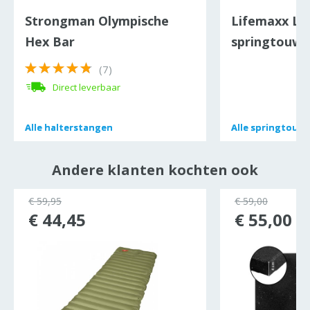
Strongman Olympische
Lifemaxx Le
Hex Bar
springtouw 
(7)
Direct leverbaar
Alle
Alle
halterstangen
halterstangen
Alle
Alle
springtouw
springtouw
Andere klanten kochten ook
€ 59,95
€ 59,00
€ 44,45
€ 55,00