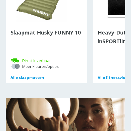
Slaapmat Husky FUNNY 10
Heavy-Duty 
inSPORTline
Dot 100 x 10
Direct leverbaar
Meer kleuren/opties
Alle
Alle
slaapmatten
slaapmatten
Alle
Alle
fitnessvloer
fitnessvloer