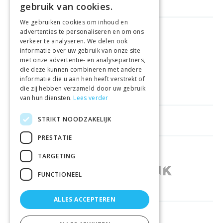
gebruik van cookies.
We gebruiken cookies om inhoud en
advertenties te personaliseren en om ons
FREE DELIVERY
FROM €99
verkeer te analyseren. We delen ook
informatie over uw gebruik van onze site
met onze advertentie- en analysepartners,
EASY
RETURNS
die deze kunnen combineren met andere
informatie die u aan hen heeft verstrekt of
BEST PRICE
GUARANTEE
die zij hebben verzameld door uw gebruik
van hun diensten.
Lees verder
STRIKT NOODZAKELIJK
HELPFUL LINKS
PRESTATIE
SHOPS IN OTHER COUNTRIES
TARGETING
FUNCTIONEEL
ALLES ACCEPTEREN