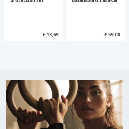
protection set
balansbord Tasakal
WORKER Chermer
€ 13,69
€ 59,00