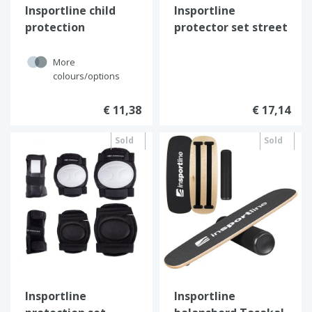
Insportline child
Insportline
protection
protector set street
sports
More
colours/options
€ 11,38
€ 17,14
Sold
Sold
out
out
Insportline
Insportline