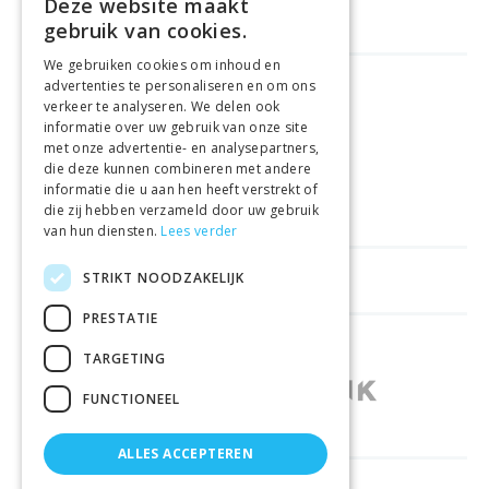
Deze website maakt
gebruik van cookies.
We gebruiken cookies om inhoud en
advertenties te personaliseren en om ons
FREE DELIVERY
FROM €99
verkeer te analyseren. We delen ook
informatie over uw gebruik van onze site
met onze advertentie- en analysepartners,
EASY
RETURNS
die deze kunnen combineren met andere
informatie die u aan hen heeft verstrekt of
BEST PRICE
GUARANTEE
die zij hebben verzameld door uw gebruik
van hun diensten.
Lees verder
STRIKT NOODZAKELIJK
HELPFUL LINKS
PRESTATIE
SHOPS IN OTHER COUNTRIES
TARGETING
FUNCTIONEEL
ALLES ACCEPTEREN