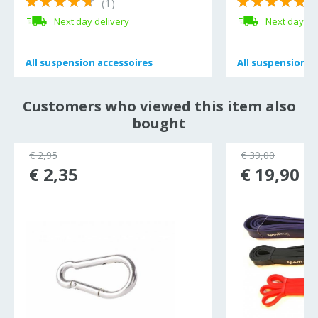
(1)
(
Next day delivery
Next day de
All
All
suspension accessoires
suspension accessoires
All
All
suspension tr
suspension tr
Customers who viewed this item also
bought
€ 2,95
€ 39,00
€ 2,35
€ 19,90