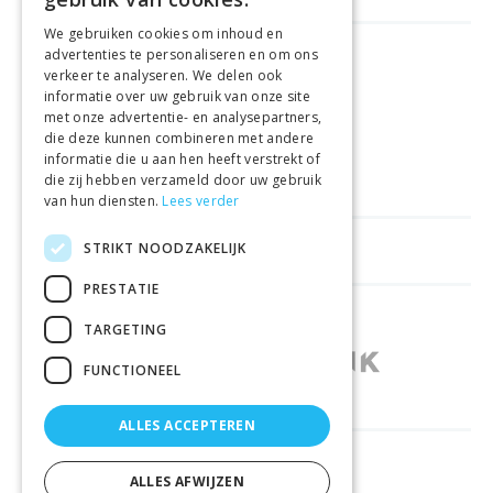
We gebruiken cookies om inhoud en
advertenties te personaliseren en om ons
GELD TERUG GARANTIE
verkeer te analyseren. We delen ook
informatie over uw gebruik van onze site
met onze advertentie- en analysepartners,
VEILIGE AANKOOP
die deze kunnen combineren met andere
informatie die u aan hen heeft verstrekt of
LEVERING €4.99
die zij hebben verzameld door uw gebruik
van hun diensten.
Lees verder
STRIKT NOODZAKELIJK
HELPFUL LINKS
PRESTATIE
SHOPS IN OTHER COUNTRIES
TARGETING
FUNCTIONEEL
ALLES ACCEPTEREN
RELIABLY DELIVERED BY
ALLES AFWIJZEN