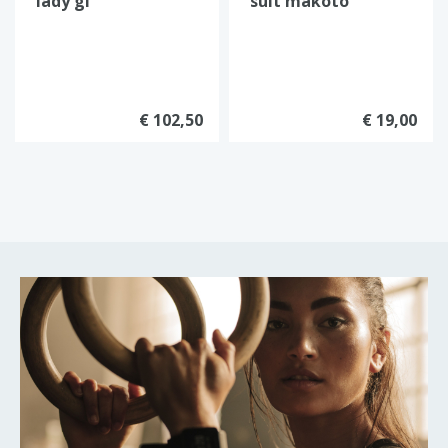
lady gi
suit makoto
€ 102,50
€ 19,00