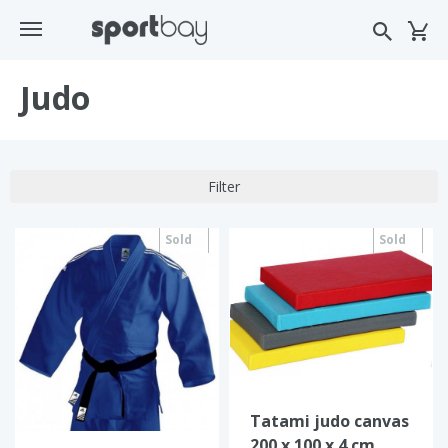
Judo
Filter
Sold
Sold
out
out
Tatami judo canvas
200 x 100 x 4 cm