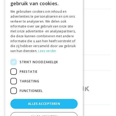
gebruik van cookies.
We gebruiken cookies om inhoud en
advertenties te personaliseren en om ons
GELD TERUG GARANTIE
verkeer te analyseren. We delen ook
informatie over uw gebruik van onze site
met onze advertentie- en analysepartners,
VEILIGE AANKOOP
die deze kunnen combineren met andere
informatie die u aan hen heeft verstrekt of
LEVERING €4.99
die zij hebben verzameld door uw gebruik
van hun diensten.
Lees verder
STRIKT NOODZAKELIJK
HELPFUL LINKS
PRESTATIE
SHOPS IN OTHER COUNTRIES
TARGETING
FUNCTIONEEL
ALLES ACCEPTEREN