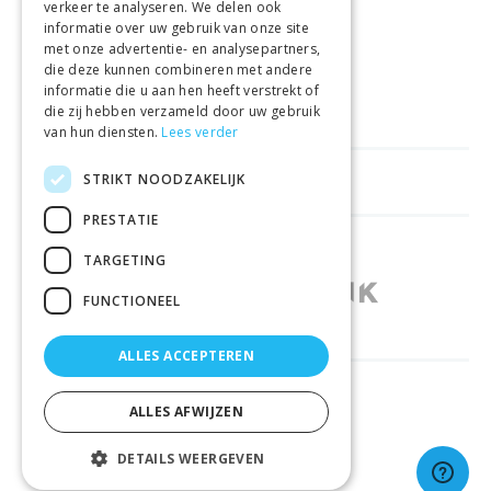
verkeer te analyseren. We delen ook
informatie over uw gebruik van onze site
met onze advertentie- en analysepartners,
VEILIGE AANKOOP
die deze kunnen combineren met andere
informatie die u aan hen heeft verstrekt of
LEVERING €4.99
die zij hebben verzameld door uw gebruik
van hun diensten.
Lees verder
STRIKT NOODZAKELIJK
HELPFUL LINKS
PRESTATIE
SHOPS IN OTHER COUNTRIES
TARGETING
FUNCTIONEEL
ALLES ACCEPTEREN
RELIABLY DELIVERED BY
ALLES AFWIJZEN
DETAILS WEERGEVEN
© 2026 Sportbay