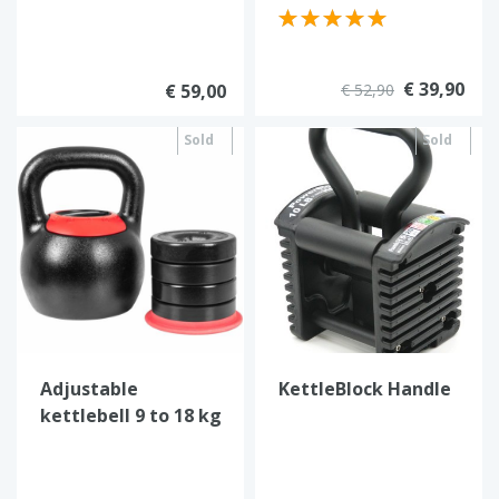
€ 39,90
€ 59,00
€ 52,90
Sold
Sold
out
out
Adjustable
KettleBlock Handle
kettlebell 9 to 18 kg