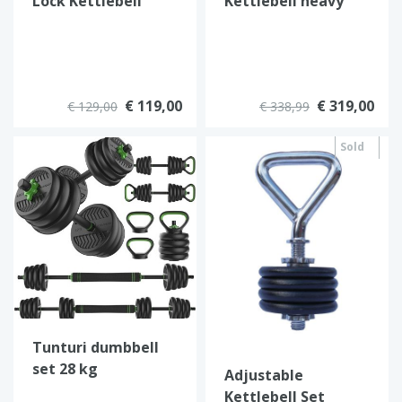
Lock Kettlebell
Kettlebell heavy
13,5kg
adjustable
€ 119,00
€ 319,00
€ 129,00
€ 338,99
Sold
out
Tunturi dumbbell
set 28 kg
Adjustable
Kettlebell Set