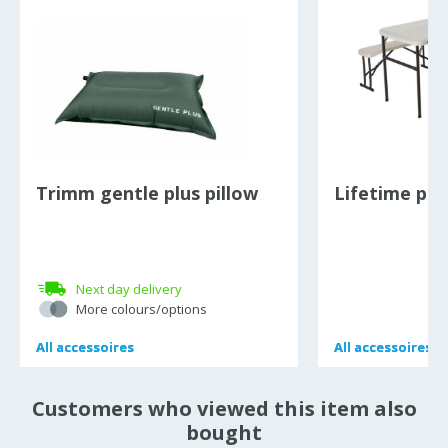
Trimm gentle plus pillow
Lifetime pic
Next day delivery
More colours/options
All
All
accessoires
accessoires
All
All
accessoires
accessoires
Customers who viewed this item also
bought