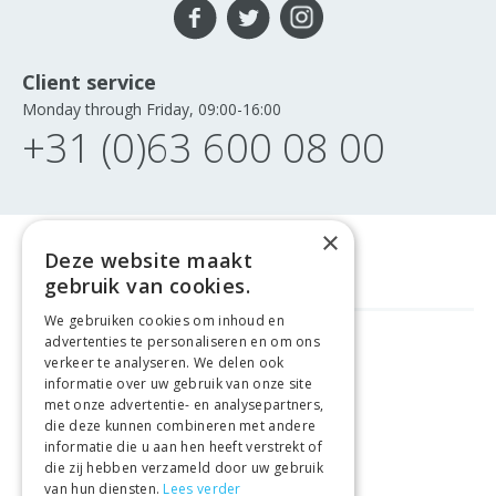
Client service
Monday through Friday, 09:00-16:00
+31 (0)63 600 08 00
×
Deze website maakt
gebruik van cookies.
We gebruiken cookies om inhoud en
advertenties te personaliseren en om ons
GELD TERUG GARANTIE
verkeer te analyseren. We delen ook
informatie over uw gebruik van onze site
met onze advertentie- en analysepartners,
VEILIGE AANKOOP
die deze kunnen combineren met andere
informatie die u aan hen heeft verstrekt of
LEVERING €4.99
die zij hebben verzameld door uw gebruik
van hun diensten.
Lees verder