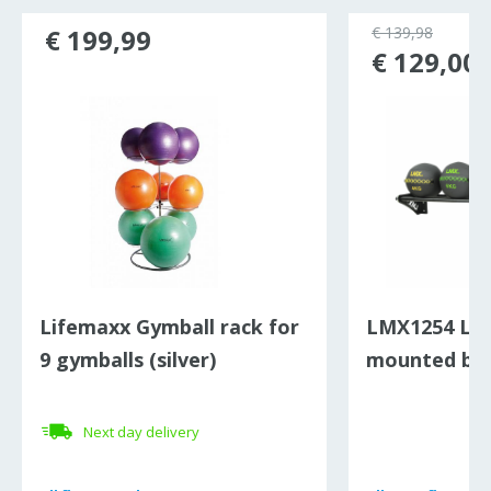
€ 199,99
€ 139,98
€ 129,00
Lifemaxx Gymball rack for
LMX1254 LM
9 gymballs (silver)
mounted bal
Next day delivery