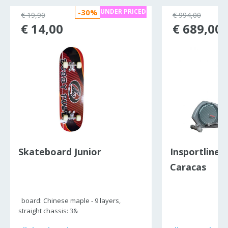
-30%
UNDER PRICED
€ 19,90
€ 994,00
€ 14,00
€ 689,00
Skateboard Junior
Insportline E
Caracas
board: Chinese maple - 9 layers,
straight chassis: 3&