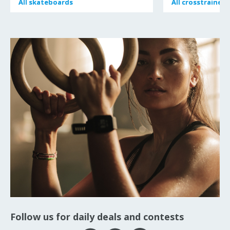
All
All
skateboards
skateboards
All
All
crosstrainers
crosstrainers
Follow us for daily deals and contests