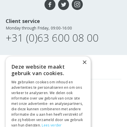
Client service
Monday through Friday, 09:00-16:00
+31 (0)63 600 08 00
×
Deze website maakt
gebruik van cookies.
We gebruiken cookies om inhoud en
advertenties te personaliseren en om ons
GELD TERUG GARANTIE
verkeer te analyseren. We delen ook
informatie over uw gebruik van onze site
met onze advertentie- en analysepartners,
VEILIGE AANKOOP
die deze kunnen combineren met andere
informatie die u aan hen heeft verstrekt of
LEVERING €4.99
die zij hebben verzameld door uw gebruik
van hun diensten.
Lees verder