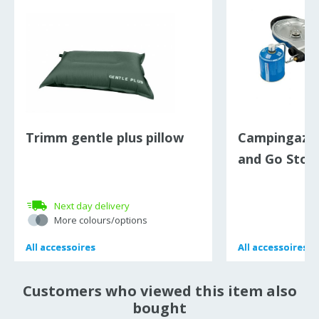
Trimm gentle plus pillow
Campingaz C
and Go Stov
Next day delivery
More colours/options
All
All
accessoires
accessoires
All
All
accessoires
accessoires
Customers who viewed this item also
bought